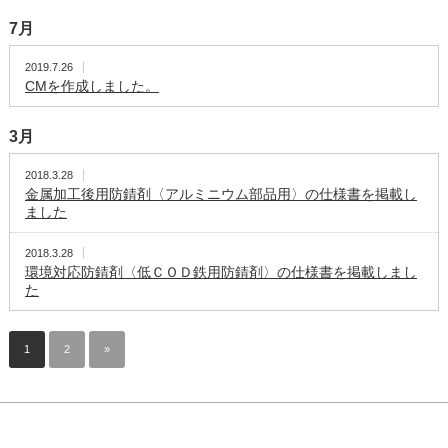
7月
2019.7.26
CMを作成しました。
3月
2018.3.28
金属加工後用防錆剤〈アルミニウム部品用〉の仕様書を掲載し
ました
2018.3.28
環境対応防錆剤〈低ＣＯＤ鉄用防錆剤〉の仕様書を掲載しまし
た
1
2
»